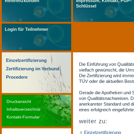
Referenzkunden
Impressum, Kontakt, PGP-
Schlüssel
Login für Teilnehmer
Einzelzertifizierung
Die Einführung von Qualit
Zertifizierung im Verbund
vielfach gewünscht, die Ums
Die Zertifizierung wird immer
Procedere
TÜV oder die aktuellen Bes
Gerade die Apotheken und S
von Qualitätsnachweisen. Di
Druckansicht
anerkannter Standard und di
Inhaltsverzeichnis
eines erfolgreich eingefüh
Kontakt-Formular
weiter zu:
Einzelzertifizierung