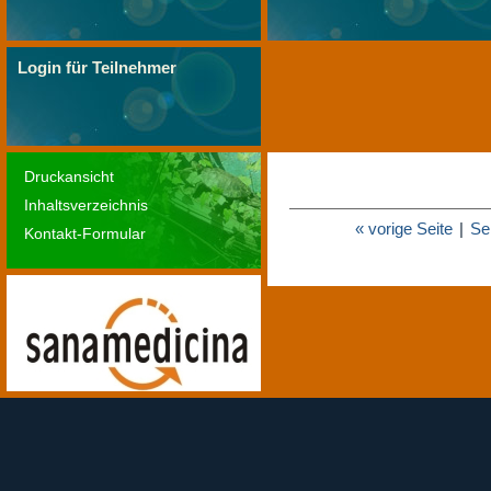
Login für Teilnehmer
Druckansicht
Inhaltsverzeichnis
« vorige Seite
|
Se
Kontakt-Formular